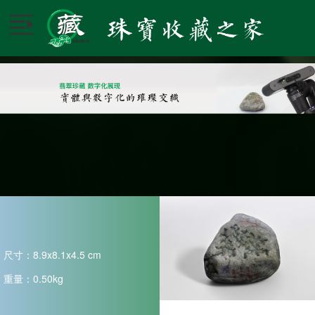
×
首页
藏品类型
藏品3D展厅
质检业务
3D可视化业务
尺寸：8.9x8.1x4.5 cm
收藏证书查询
重量：0.50kg
关于我们